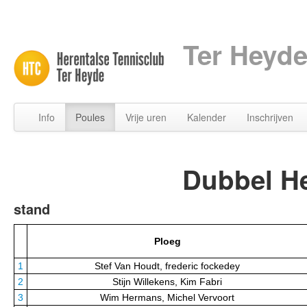
Ter Heyde
Info
Poules
Vrije uren
Kalender
Inschrijven
Dubbel H
stand
Ploeg
1
Stef Van Houdt, frederic fockedey
2
Stijn Willekens, Kim Fabri
3
Wim Hermans, Michel Vervoort