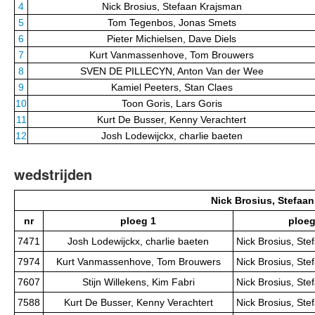
4
Nick Brosius, Stefaan Krajsman
5
Tom Tegenbos, Jonas Smets
6
Pieter Michielsen, Dave Diels
7
Kurt Vanmassenhove, Tom Brouwers
8
SVEN DE PILLECYN, Anton Van der Wee
9
Kamiel Peeters, Stan Claes
10
Toon Goris, Lars Goris
11
Kurt De Busser, Kenny Verachtert
12
Josh Lodewijckx, charlie baeten
wedstrijden
Nick Brosius, Stefaa
nr
ploeg 1
ploeg
7471
Josh Lodewijckx, charlie baeten
Nick Brosius, St
7974
Kurt Vanmassenhove, Tom Brouwers
Nick Brosius, St
7607
Stijn Willekens, Kim Fabri
Nick Brosius, St
7588
Kurt De Busser, Kenny Verachtert
Nick Brosius, St