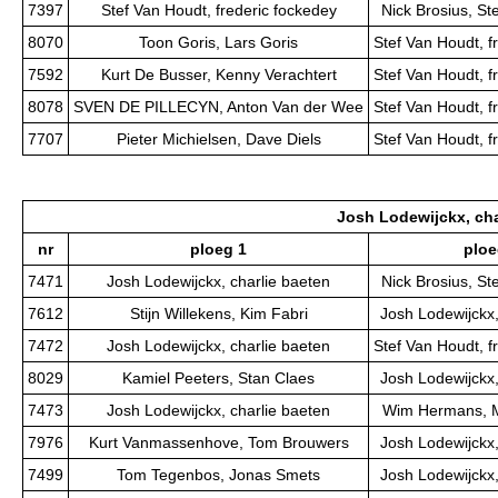
7397
Stef Van Houdt, frederic fockedey
Nick Brosius, S
8070
Toon Goris, Lars Goris
Stef Van Houdt, f
7592
Kurt De Busser, Kenny Verachtert
Stef Van Houdt, f
8078
SVEN DE PILLECYN, Anton Van der Wee
Stef Van Houdt, f
7707
Pieter Michielsen, Dave Diels
Stef Van Houdt, f
Josh Lodewijckx, cha
nr
ploeg 1
ploe
7471
Josh Lodewijckx, charlie baeten
Nick Brosius, S
7612
Stijn Willekens, Kim Fabri
Josh Lodewijckx,
7472
Josh Lodewijckx, charlie baeten
Stef Van Houdt, f
8029
Kamiel Peeters, Stan Claes
Josh Lodewijckx,
7473
Josh Lodewijckx, charlie baeten
Wim Hermans, M
7976
Kurt Vanmassenhove, Tom Brouwers
Josh Lodewijckx,
7499
Tom Tegenbos, Jonas Smets
Josh Lodewijckx,