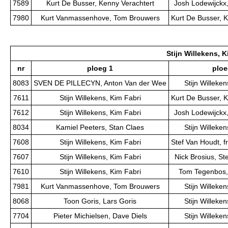
7589
Kurt De Busser, Kenny Verachtert
Josh Lodewijckx,
7980
Kurt Vanmassenhove, Tom Brouwers
Kurt De Busser, 
Stijn Willekens, K
nr
ploeg 1
ploe
8083
SVEN DE PILLECYN, Anton Van der Wee
Stijn Willeke
7611
Stijn Willekens, Kim Fabri
Kurt De Busser, 
7612
Stijn Willekens, Kim Fabri
Josh Lodewijckx,
8034
Kamiel Peeters, Stan Claes
Stijn Willeke
7608
Stijn Willekens, Kim Fabri
Stef Van Houdt, f
7607
Stijn Willekens, Kim Fabri
Nick Brosius, S
7610
Stijn Willekens, Kim Fabri
Tom Tegenbos,
7981
Kurt Vanmassenhove, Tom Brouwers
Stijn Willeke
8068
Toon Goris, Lars Goris
Stijn Willeke
7704
Pieter Michielsen, Dave Diels
Stijn Willeke