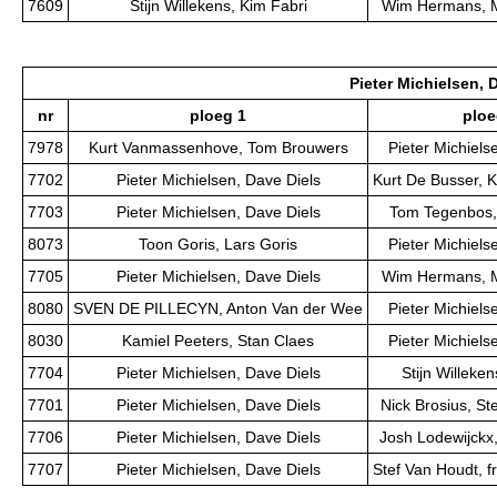
7609
Stijn Willekens, Kim Fabri
Wim Hermans, M
Pieter Michielsen, 
nr
ploeg 1
ploe
7978
Kurt Vanmassenhove, Tom Brouwers
Pieter Michiels
7702
Pieter Michielsen, Dave Diels
Kurt De Busser, 
7703
Pieter Michielsen, Dave Diels
Tom Tegenbos,
8073
Toon Goris, Lars Goris
Pieter Michiels
7705
Pieter Michielsen, Dave Diels
Wim Hermans, M
8080
SVEN DE PILLECYN, Anton Van der Wee
Pieter Michiels
8030
Kamiel Peeters, Stan Claes
Pieter Michiels
7704
Pieter Michielsen, Dave Diels
Stijn Willeke
7701
Pieter Michielsen, Dave Diels
Nick Brosius, S
7706
Pieter Michielsen, Dave Diels
Josh Lodewijckx,
7707
Pieter Michielsen, Dave Diels
Stef Van Houdt, f