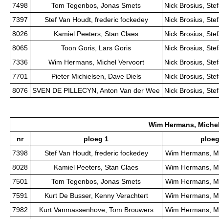
7498
Tom Tegenbos, Jonas Smets
Nick Brosius, St
7397
Stef Van Houdt, frederic fockedey
Nick Brosius, St
8026
Kamiel Peeters, Stan Claes
Nick Brosius, St
8065
Toon Goris, Lars Goris
Nick Brosius, St
7336
Wim Hermans, Michel Vervoort
Nick Brosius, St
7701
Pieter Michielsen, Dave Diels
Nick Brosius, St
8076
SVEN DE PILLECYN, Anton Van der Wee
Nick Brosius, St
Wim Hermans, Michel
nr
ploeg 1
ploeg
7398
Stef Van Houdt, frederic fockedey
Wim Hermans, Mi
8028
Kamiel Peeters, Stan Claes
Wim Hermans, Mi
7501
Tom Tegenbos, Jonas Smets
Wim Hermans, Mi
7591
Kurt De Busser, Kenny Verachtert
Wim Hermans, Mi
7982
Kurt Vanmassenhove, Tom Brouwers
Wim Hermans, Mi