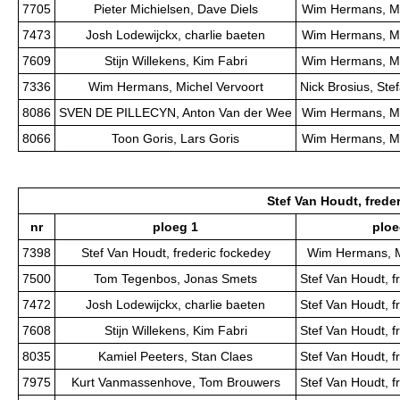
7705
Pieter Michielsen, Dave Diels
Wim Hermans, Mi
7473
Josh Lodewijckx, charlie baeten
Wim Hermans, Mi
7609
Stijn Willekens, Kim Fabri
Wim Hermans, Mi
7336
Wim Hermans, Michel Vervoort
Nick Brosius, St
8086
SVEN DE PILLECYN, Anton Van der Wee
Wim Hermans, Mi
8066
Toon Goris, Lars Goris
Wim Hermans, Mi
Stef Van Houdt, frede
nr
ploeg 1
ploe
7398
Stef Van Houdt, frederic fockedey
Wim Hermans, M
7500
Tom Tegenbos, Jonas Smets
Stef Van Houdt, f
7472
Josh Lodewijckx, charlie baeten
Stef Van Houdt, f
7608
Stijn Willekens, Kim Fabri
Stef Van Houdt, f
8035
Kamiel Peeters, Stan Claes
Stef Van Houdt, f
7975
Kurt Vanmassenhove, Tom Brouwers
Stef Van Houdt, f